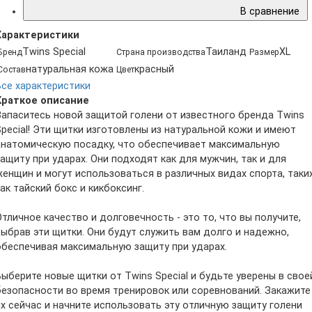
В сравнение
Характеристики
Twins Special
Таиланд
XL
Бренд
Страна производства
Размер
натуральная кожа
красный
Состав
Цвет
Все характеристики
Краткое описание
Запаситесь новой защитой голени от известного бренда Twins
Special! Эти щитки изготовлены из натуральной кожи и имеют
анатомическую посадку, что обеспечивает максимальную
защиту при ударах. Они подходят как для мужчин, так и для
женщин и могут использоваться в различных видах спорта, таки
как тайский бокс и кикбоксинг.
Отличное качество и долговечность - это то, что вы получите,
выбрав эти щитки. Они будут служить вам долго и надежно,
обеспечивая максимальную защиту при ударах.
Выберите новые щитки от Twins Special и будьте уверены в свое
безопасности во время тренировок или соревнований. Закажите
их сейчас и начните использовать эту отличную защиту голени