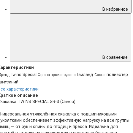
В избранное
В сравнение
Характеристики
Twins Special
Таиланд
полиэстер
Бренд
Страна производства
Состав
синий
Цвет
Все характеристики
Краткое описание
Скакалка TWINS SPECIAL SR-3 (Синяя)
Универсальная утяжелённая скакалка с подшипниковыми
рукоятками обеспечивает эффективную нагрузку на все группы
мышц — от рук и спины до ягодиц и пресса. Идеальна для
занятий в домашних условиях или в спортзале благодаря