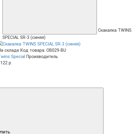
Скакалка TWINS
SPECIAL SR-3 (синяя)
На складе
Код товара: OB029-BU
wins Special
Производитель
122 р.
упить