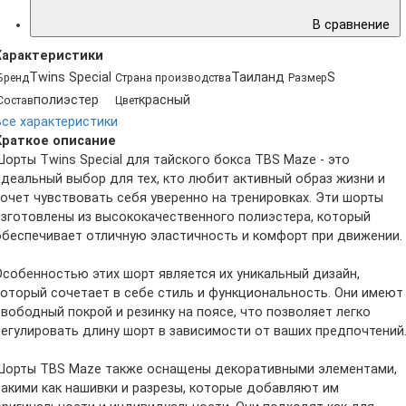
В сравнение
Характеристики
Twins Special
Таиланд
S
Бренд
Страна производства
Размер
полиэстер
красный
Состав
Цвет
Все характеристики
Краткое описание
Шорты Twins Special для тайского бокса TBS Maze - это
идеальный выбор для тех, кто любит активный образ жизни и
хочет чувствовать себя уверенно на тренировках. Эти шорты
изготовлены из высококачественного полиэстера, который
обеспечивает отличную эластичность и комфорт при движении.
Особенностью этих шорт является их уникальный дизайн,
который сочетает в себе стиль и функциональность. Они имеют
свободный покрой и резинку на поясе, что позволяет легко
регулировать длину шорт в зависимости от ваших предпочтений
Шорты TBS Maze также оснащены декоративными элементами,
такими как нашивки и разрезы, которые добавляют им