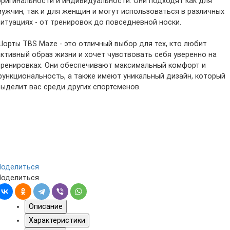
оригинальности и индивидуальности. Они подходят как для
мужчин, так и для женщин и могут использоваться в различных
ситуациях - от тренировок до повседневной носки.
Шорты TBS Maze - это отличный выбор для тех, кто любит
активный образ жизни и хочет чувствовать себя уверенно на
тренировках. Они обеспечивают максимальный комфорт и
функциональность, а также имеют уникальный дизайн, который
выделит вас среди других спортсменов.
Поделиться
Поделиться
Описание
Характеристики