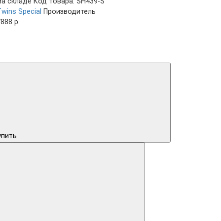
На складе
Код товара: SH439-S
wins Special
Производитель
888 р.
упить