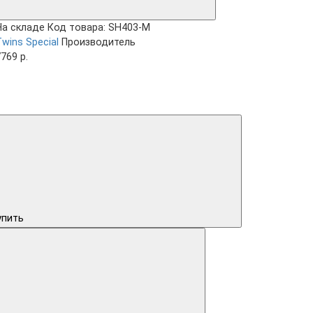
На складе
Код товара: SH403-M
wins Special
Производитель
769 р.
упить