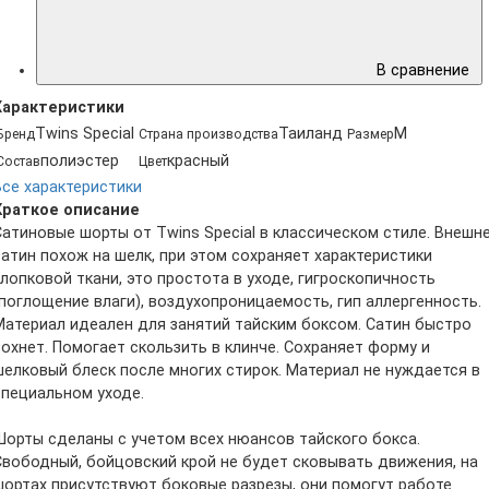
В сравнение
Характеристики
Twins Special
Таиланд
M
Бренд
Страна производства
Размер
полиэстер
красный
Состав
Цвет
Все характеристики
Краткое описание
Сатиновые шорты от Twins Special в классическом стиле. Внешн
сатин похож на шелк, при этом сохраняет характеристики
хлопковой ткани, это простота в уходе, гигроскопичность
(поглощение влаги), воздухопроницаемость, гип аллергенность.
Материал идеален для занятий тайским боксом. Сатин быстро
сохнет. Помогает скользить в клинче. Сохраняет форму и
шелковый блеск после многих стирок. Материал не нуждается в
специальном уходе.
Шорты сделаны с учетом всех нюансов тайского бокса.
Свободный, бойцовский крой не будет сковывать движения, на
шортах присутствуют боковые разрезы, они помогут работе