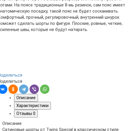
ногами. На поясе традиционные 8-мь резинок, сам пояс имеет
анатомическую посадку, такой пояс не будет соскакивать.
Комфортный, прочный, регулировочный, внутренний шнурок
поможет сделать шорты по фигуре. Плоские, ровные, четкие,
усиленные швы, которые не будут натирать.
Поделиться
Поделиться
Описание
Характеристики
Отзывы
0
Описание
Сатиновые шорты от Twins Special в классическом стиле.