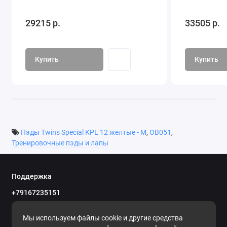
29215 р.
33505 р.
Купить
Купить
Пэды Twins Special KPL 12 желтые - M
,
OB051
,
Тренировочные пэды и лапы
Поддержка
+79167235151
Пн.-вс. 09.00 до 20.00
Мы используем файлы cookie и другие средства