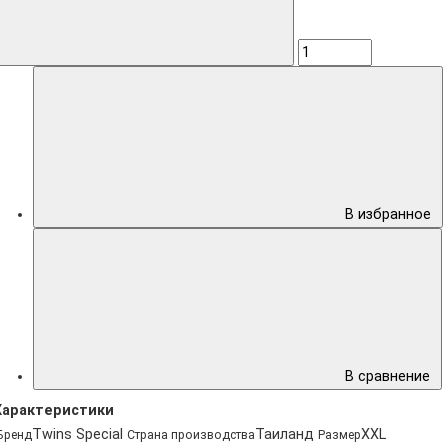
В избранное
В сравнение
Характеристики
Twins Special
Таиланд
XXL
Бренд
Страна производства
Размер