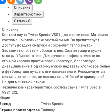
Описание
Характеристики
Отзывы
0
Описание
Костюм сауна Twins Special VSS1 для сгонки веса. Материал
костюма - экологически чистый винил. Он препятствует
доступу воздуха снаружи и сохраняет тепло внутри.
Заставит попотеть и сбросить вес. Сжигает жир и сушит
мышцы. Убирает отеки. Для лучшего эффекта вместе со
сгонкой хорошо практиковать короткую, бессолевую
диету.Внимание! Под сгонку нужно надевать хлопковое белье
и футболку для лучшего впитывания влаги. Рекомендуется
хранить на вешалке, не складывать. Избегайте приседаний.
Не для машинной стирки.
Технические характеристики Костюм сауна Twins Special
VSS1 2XL
Общие
Бренд
Twins Special
Страна производства
Таиланд