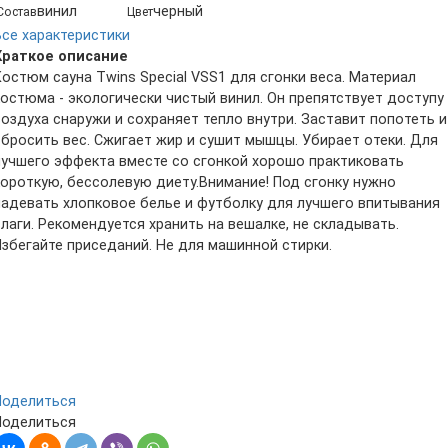
винил
черный
Состав
Цвет
Все характеристики
Краткое описание
Костюм сауна Twins Special VSS1 для сгонки веса. Материал
костюма - экологически чистый винил. Он препятствует доступу
воздуха снаружи и сохраняет тепло внутри. Заставит попотеть и
сбросить вес. Сжигает жир и сушит мышцы. Убирает отеки. Для
лучшего эффекта вместе со сгонкой хорошо практиковать
короткую, бессолевую диету.Внимание! Под сгонку нужно
надевать хлопковое белье и футболку для лучшего впитывания
влаги. Рекомендуется хранить на вешалке, не складывать.
Избегайте приседаний. Не для машинной стирки.
Поделиться
Поделиться