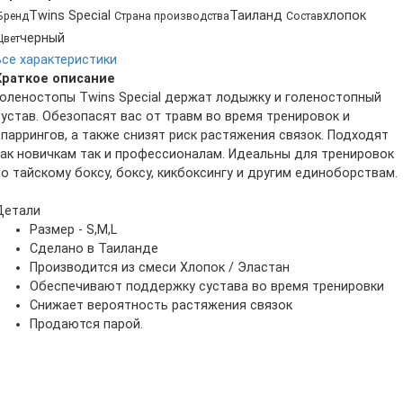
Twins Special
Таиланд
хлопок
Бренд
Страна производства
Состав
черный
Цвет
Все характеристики
Краткое описание
Голеностопы Twins Special держат лодыжку и голеностопный
сустав. Обезопасят вас от травм во время тренировок и
спаррингов, а также снизят риск растяжения связок. Подходят
как новичкам так и профессионалам. Идеальны для тренировок
по тайскому боксу, боксу, кикбоксингу и другим единоборствам.
Детали
Размер - S,M,L
Сделано в Таиланде
Производится из смеси Хлопок / Эластан
Обеспечивают поддержку сустава во время тренировки
Снижает вероятность растяжения связок
Продаются парой.