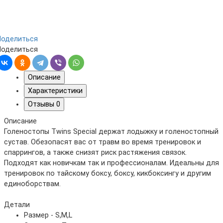
Поделиться
Поделиться
Описание
Характеристики
Отзывы
0
Описание
Голеностопы Twins Special держат лодыжку и голеностопный
сустав. Обезопасят вас от травм во время тренировок и
спаррингов, а также снизят риск растяжения связок.
Подходят как новичкам так и профессионалам. Идеальны для
тренировок по тайскому боксу, боксу, кикбоксингу и другим
единоборствам.
Детали
Размер - S,M,L