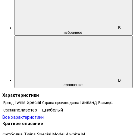
В
избранное
В
сравнение
Характеристики
Twins Special
Таиланд
L
Бренд
Страна производства
Размер
полиэстер
белый
Состав
Цвет
Все характеристики
Краткое описание
Футболка Twins Special Model 4 white M