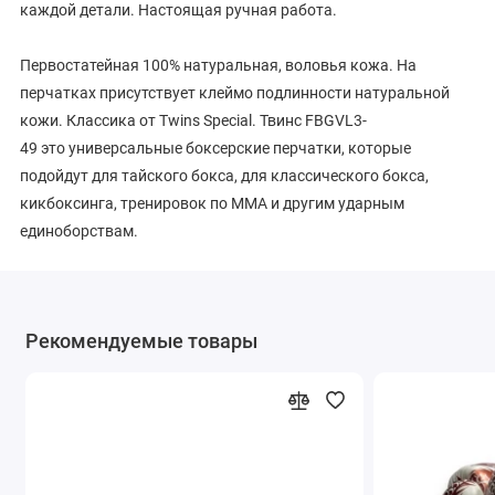
каждой детали. Настоящая ручная работа.
Первостатейная 100% натуральная, воловья кожа. На
перчатках присутствует клеймо подлинности натуральной
кожи. Классика от Twins Special. Твинс FBGVL3-
49 это универсальные боксерские перчатки, которые
подойдут для тайского бокса, для классического бокса,
кикбоксинга, тренировок по ММА и другим ударным
единоборствам.
Как универсальные перчатки они подходят для спарринга,
соревнований, работе на боксерских мешках, лапах и тайских
Рекомендуемые товары
падах. В них можно выполнять весь объем тренировок. Twins
Special FBGVL3-49 подойдет как начинающим, так и
опытным бойцам.
Внутреннее наполнение это три слоя упругой, пружинистой
пены на основе знаменитейшего тайского латекса. Набивка