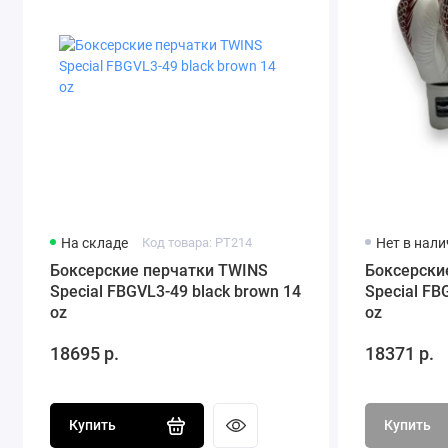
не сбивается годами.
На складе
Код товара: PT214
Нет в нал
Боксерские перчатки TWINS
Боксерски
Special FBGVL3-49 black brown 14
Special FB
oz
oz
18695 р.
18371 р.
Купить
Купить