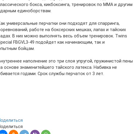
классического бокса, кикбоксинга, тренировок по ММА и другим
ударным единоборствам.
Как универсальные перчатки они подходят для спарринга,
соревнований, работе на боксерских мешках, лапах и тайских
падах. В них можно выполнять весь объем тренировок. Twins
Special FBGVL3-49 подойдет как начинающим, так и
опытным бойцам.
Внутреннее наполнение это три слоя упругой, пружинистой пены
на основе знаменитейшего тайского латекса. Набивка не
сбивается годами. Срок службы перчаток от 3 лет.
Поделиться
Поделиться