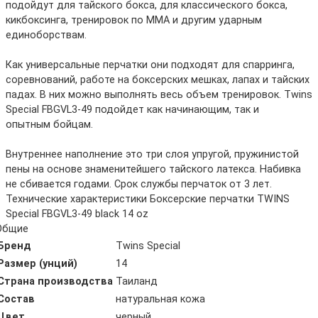
подойдут для тайского бокса, для классического бокса,
кикбоксинга, тренировок по ММА и другим ударным
единоборствам.
Как универсальные перчатки они подходят для спарринга,
соревнований, работе на боксерских мешках, лапах и тайских
падах. В них можно выполнять весь объем тренировок. Twins
Special FBGVL3-49 подойдет как начинающим, так и
опытным бойцам.
Внутреннее наполнение это три слоя упругой, пружинистой
пены на основе знаменитейшего тайского латекса. Набивка
не сбивается годами. Срок службы перчаток от 3 лет.
Технические характеристики Боксерские перчатки TWINS
Special FBGVL3-49 black 14 oz
Общие
Бренд
Twins Special
Размер (унций)
14
Страна производства
Таиланд
Состав
натуральная кожа
Цвет
черный