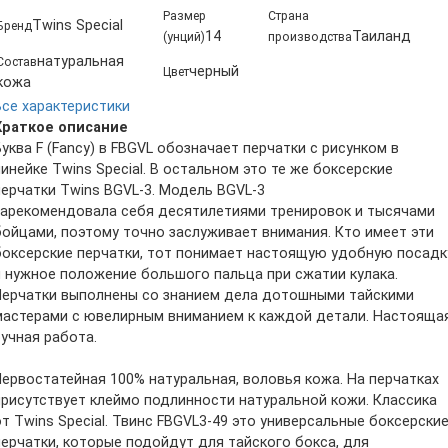
Размер
Страна
Twins Special
Бренд
14
Таиланд
(унций)
производства
натуральная
Состав
черный
Цвет
кожа
Все характеристики
Краткое описание
Буква F (Fancy) в FBGVL обозначает перчатки с рисунком в
линейке Twins Special. В остальном это те же боксерские
перчатки Twins BGVL-3. Модель BGVL-3
зарекомендовала себя десятилетиями тренировок и тысячами
бойцами, поэтому точно заслуживает внимания. Кто имеет эти
боксерские перчатки, тот понимает настоящую удобную посадк
и нужное положение большого пальца при сжатии кулака.
Перчатки выполнены со знанием дела дотошными тайскими
мастерами с ювелирным вниманием к каждой детали. Настояща
ручная работа.
Первостатейная 100% натуральная, воловья кожа. На перчатках
присутствует клеймо подлинности натуральной кожи. Классика
от Twins Special. Твинс FBGVL3-49 это универсальные боксерски
перчатки, которые подойдут для тайского бокса, для