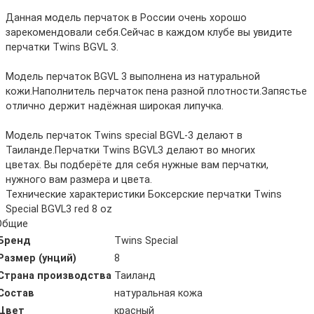
Данная модель перчаток в России очень хорошо
зарекомендовали себя.Сейчас в каждом клубе вы увидите
перчатки Twins BGVL 3.
Модель перчаток BGVL 3 выполнена из натуральной
кожи.Наполнитель перчаток пена разной плотности.Запястье
отлично держит надёжная широкая липучка.
Модель перчаток Twins special BGVL-3 делают в
Таиланде.Перчатки Twins BGVL3 делают во многих
цветах. Вы подберёте для себя нужные вам перчатки,
нужного вам размера и цвета.
Технические характеристики Боксерские перчатки Twins
Special BGVL3 red 8 oz
Общие
Бренд
Twins Special
Размер (унций)
8
Страна производства
Таиланд
Состав
натуральная кожа
Цвет
красный