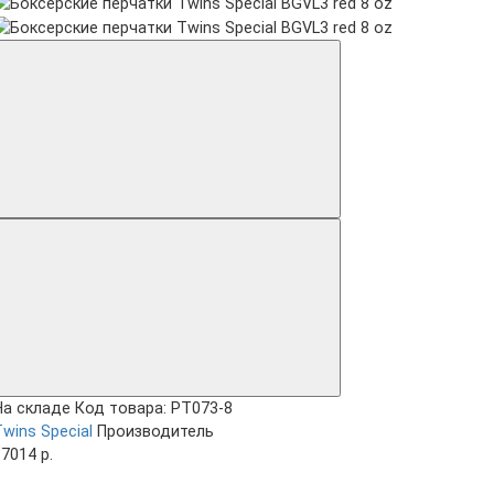
На складе
Код товара: PT073-8
wins Special
Производитель
7014 р.