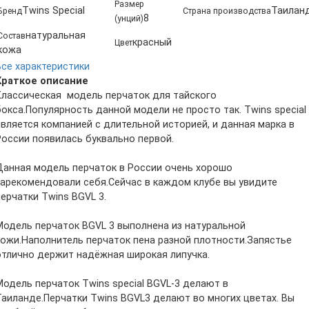
Размер
Twins Special
Таилан
Бренд
Страна производства
8
(унций)
натуральная
Состав
красный
Цвет
кожа
Все характеристики
Краткое описание
Классическая модель перчаток для тайского
бокса.Популярность данной модели не просто так. Twins special
является компанией с длительной историей, и данная марка в
России появилась буквально первой.
Данная модель перчаток в России очень хорошо
зарекомендовали себя.Сейчас в каждом клубе вы увидите
перчатки Twins BGVL 3.
Модель перчаток BGVL 3 выполнена из натуральной
кожи.Наполнитель перчаток пена разной плотности.Запястье
отлично держит надёжная широкая липучка.
Модель перчаток Twins special BGVL-3 делают в
Таиланде.Перчатки Twins BGVL3 делают во многих цветах. Вы