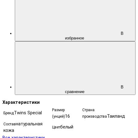
В
избранное
В
сравнение
Характеристики
Размер
Страна
Twins Special
Бренд
16
Таиланд
(унций)
производства
натуральная
Состав
белый
Цвет
кожа
Все характеристики