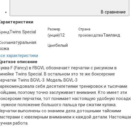
В сравнение
Характеристики
Размер
Страна
Twins Special
Бренд
12
Таиланд
(унций)
производства
натуральная
Состав
белый
Цвет
кожа
Все характеристики
Краткое описание
Буква F (Fancy) в FBGVL обозначает перчатки с рисунком в
линейке Twins Special. В остальном это те же боксерские
перчатки Twins BGVL-3. Модель BGVL-3
зарекомендовала себя десятилетиями тренировок и тысячами
бойцами, поэтому точно заслуживает внимания. Кто имеет эти
боксерские перчатки, тот понимает настоящую удобную посадк
и нужное положение большого пальца при сжатии кулака.
Перчатки выполнены со знанием дела дотошными тайскими
мастерами с ювелирным вниманием к каждой детали. Настояща
ручная работа.