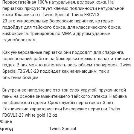
Первостатейная 100% натуральная, воловья кожа. На
перчатках присутствует клеймо подлинности натуральной
кожи. Классика от Twins Special. Твинс FBGVL3-
23 это универсальные боксерские перчатки, которые
подойдут для тайского бокса, для классического бокса,
кикбоксинга, тренировок по ММА и другим ударным
единоборствам.
Как универсальные перчатки они подходят для спарринга,
соревнований, работе на боксерских мешках, лапах и тайских
пэдах. В них можно выполнять весь объем тренировок. Twins
Special FBGVL3-23 подойдет как начинающим, так и
опытным бойцам.
Внутреннее наполнение это три слоя упругой, пружинистой
пены на основе знаменитейшего тайского латекса. Набивка
не сбивается годами. Срок службы перчаток от 3 лет.
Технические характеристики Боксерские перчатки Twins
FBGVL3-23 white gold 12 oz
Общие
Бренд
Twins Special