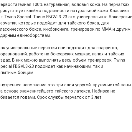
Первостатейная 100% натуральная, воловья кожа. На перчатках
присутствует клеймо подлинности натуральной кожи. Классика
от Twins Special. Твинс FBGVL3-23 это универсальные боксерски
перчатки, которые подойдут для тайского бокса, для
классического бокса, кикбоксинга, тренировок по ММА и другим
ударным единоборствам.
Как универсальные перчатки они подходят для спарринга,
соревнований, работе на боксерских мешках, лапах и тайских
пэдах. В них можно выполнять весь объем тренировок. Twins
Special FBGVL3-23 подойдет как начинающим, так и
опытным бойцам.
Внутреннее наполнение это три слоя упругой, пружинистой пены
на основе знаменитейшего тайского латекса. Набивка не
сбивается годами. Срок службы перчаток от 3 лет.